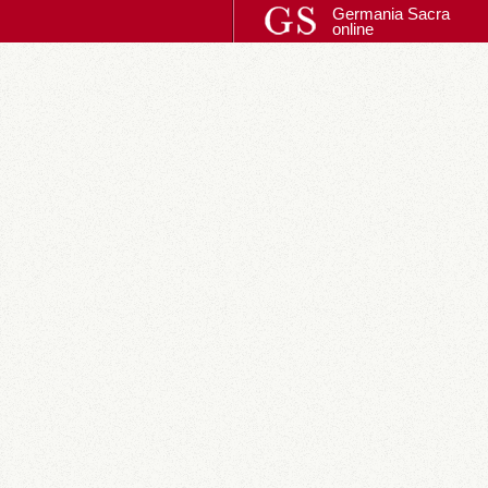
Germania Sacra
online