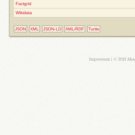
Factgrid
Wikidata
JSON
XML
JSON-LD
XML/RDF
Turtle
Impressum
| © 2012 Aka