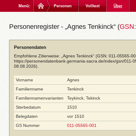
Menü:
Personen
Volltext
Über
Personenregister - „Agnes Tenkinck“ (
GSN:
Personendaten
Empfohlene Zitierweise: „Agnes Tenkinck“ (GSN: 011-05565-001
https://personendatenbank.germania-sacra.de/index/gsn/011-
08.08.2026).
Vorname
Agnes
Familienname
Tenkinck
Familiennamenvarianten
Teykinck, Tekinck
Sterbedatum
1510
Belegdaten
vor 1510
GS Nummer
011-05565-001