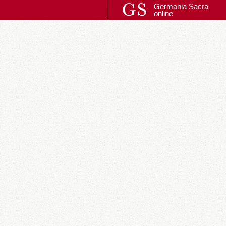
Germania Sacra
online