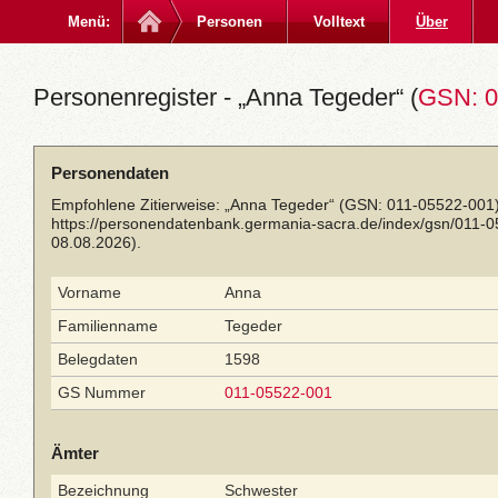
Menü:
Personen
Volltext
Über
Personenregister - „Anna Tegeder“ (
GSN: 0
Personendaten
Empfohlene Zitierweise: „Anna Tegeder“ (GSN: 011-05522-001)
https://personendatenbank.germania-sacra.de/index/gsn/011-
08.08.2026).
Vorname
Anna
Familienname
Tegeder
Belegdaten
1598
GS Nummer
011-05522-001
Ämter
Bezeichnung
Schwester