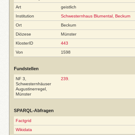
Art
geistlich
Institution
Schwesternhaus Blumental, Beckum
Ort
Beckum
Diözese
Münster
KlosterID
443
Von
1598
Fundstellen
NF 3,
239
.
Schwesternhäuser
Augustinerregel,
Münster
SPARQL-Abfragen
Factgrid
Wikidata