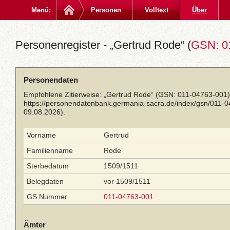
Menü:
Personen
Volltext
Über
Personenregister - „Gertrud Rode“ (
GSN: 0
Personendaten
Empfohlene Zitierweise: „Gertrud Rode“ (GSN: 011-04763-001)
https://personendatenbank.germania-sacra.de/index/gsn/011-
09.08.2026).
Vorname
Gertrud
Familienname
Rode
Sterbedatum
1509/1511
Belegdaten
vor 1509/1511
GS Nummer
011-04763-001
Ämter