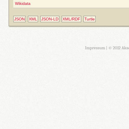
Wikidata
JSON
XML
JSON-LD
XML/RDF
Turtle
Impressum
| © 2012 Aka