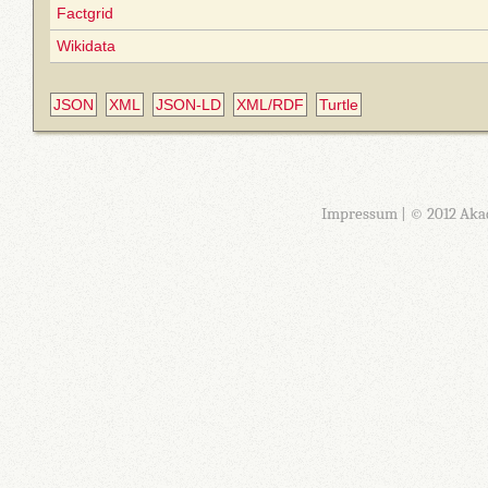
Factgrid
Wikidata
JSON
XML
JSON-LD
XML/RDF
Turtle
Impressum
| © 2012 Aka