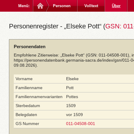
Menü:
Personen
Volltext
Über
Personenregister - „Elseke Pott“ (
GSN: 011
Personendaten
Empfohlene Zitierweise: „Elseke Pott“ (GSN: 011-04508-001), 
https://personendatenbank.germania-sacra.de/index/gsn/011-
09.08.2026).
Vorname
Elseke
Familienname
Pott
Familiennamenvarianten
Pottes
Sterbedatum
1509
Belegdaten
vor 1509
GS Nummer
011-04508-001