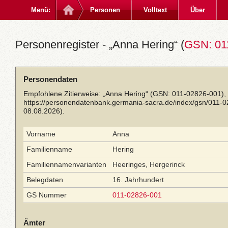
Menü:
Personen
Volltext
Über
Personenregister - „Anna Hering“ (
GSN: 01
Personendaten
Empfohlene Zitierweise: „Anna Hering“ (GSN: 011-02826-001), 
https://personendatenbank.germania-sacra.de/index/gsn/011-
08.08.2026).
Vorname
Anna
Familienname
Hering
Familiennamenvarianten
Heeringes, Hergerinck
Belegdaten
16. Jahrhundert
GS Nummer
011-02826-001
Ämter