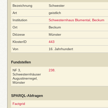
Bezeichnung
Schwester
Art
geistlich
Institution
Schwesternhaus Blumental, Beckum
Ort
Beckum
Diözese
Münster
KlosterID
443
Von
16. Jahrhundert
Fundstellen
NF 3,
238
.
Schwesternhäuser
Augustinerregel,
Münster
SPARQL-Abfragen
Factgrid