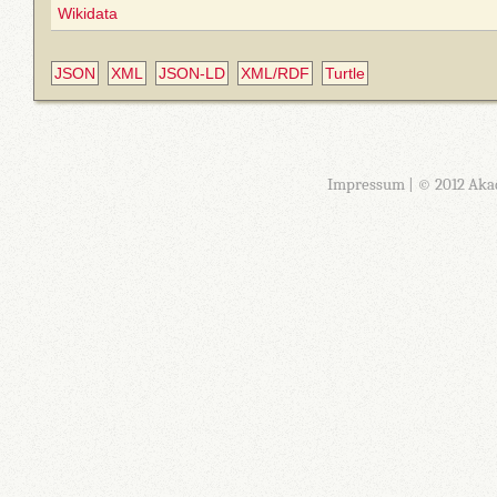
Wikidata
JSON
XML
JSON-LD
XML/RDF
Turtle
Impressum
| © 2012 Aka