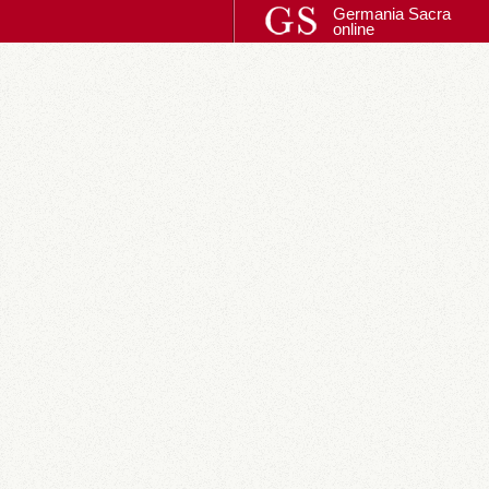
Germania Sacra
online