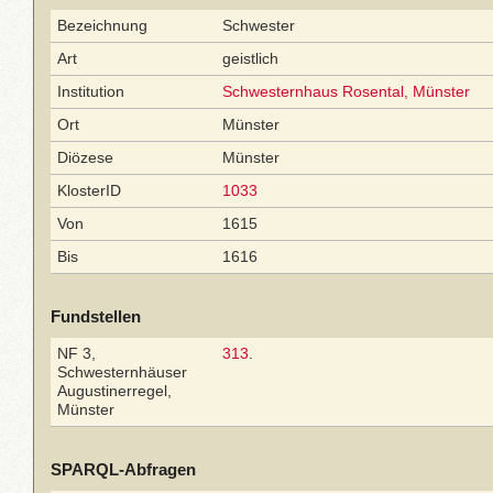
Bezeichnung
Schwester
Art
geistlich
Institution
Schwesternhaus Rosental, Münster
Ort
Münster
Diözese
Münster
KlosterID
1033
Von
1615
Bis
1616
Fundstellen
NF 3,
313
.
Schwesternhäuser
Augustinerregel,
Münster
SPARQL-Abfragen