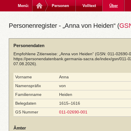
Menü:
Personen
Volltext
Über
Personenregister - „Anna von Heiden“ (
GSN
Personendaten
Empfohlene Zitierweise: „Anna von Heiden“ (GSN: 011-02690-0
https://personendatenbank.germania-sacra.de/index/gsn/011-
07.08.2026).
Vorname
Anna
Namenspräfix
von
Familienname
Heiden
Belegdaten
1615–1616
GS Nummer
011-02690-001
Ämter