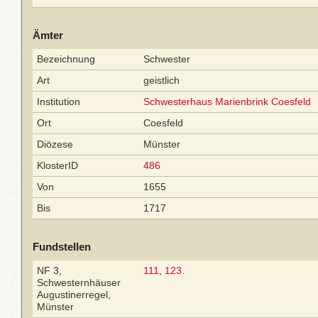
Ämter
Bezeichnung
Schwester
Art
geistlich
Institution
Schwesterhaus Marienbrink Coesfeld
Ort
Coesfeld
Diözese
Münster
KlosterID
486
Von
1655
Bis
1717
Fundstellen
NF 3,
111
,
123
.
Schwesternhäuser
Augustinerregel,
Münster