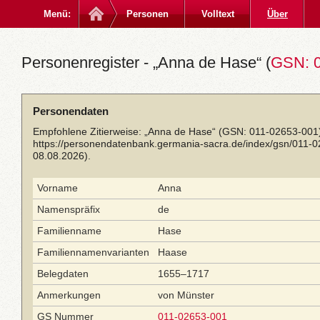
Menü:
Personen
Volltext
Über
Personenregister - „Anna de Hase“ (
GSN: 0
Personendaten
Empfohlene Zitierweise: „Anna de Hase“ (GSN: 011-02653-001)
https://personendatenbank.germania-sacra.de/index/gsn/011-
08.08.2026).
Vorname
Anna
Namenspräfix
de
Familienname
Hase
Familiennamenvarianten
Haase
Belegdaten
1655–1717
Anmerkungen
von Münster
GS Nummer
011-02653-001