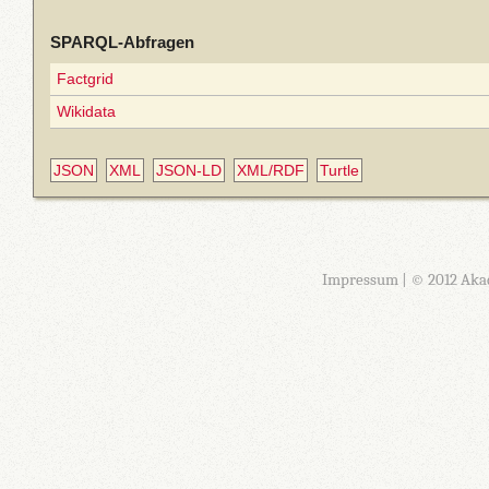
SPARQL-Abfragen
Factgrid
Wikidata
JSON
XML
JSON-LD
XML/RDF
Turtle
Impressum
| © 2012 Aka