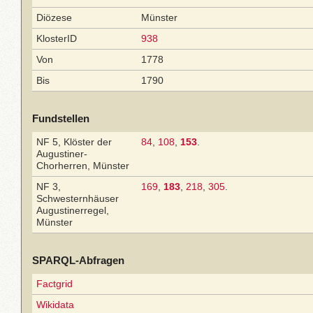
Diözese
Münster
KlosterID
938
Von
1778
Bis
1790
Fundstellen
NF 5, Klöster der
84
,
108
,
153
.
Augustiner-
Chorherren, Münster
NF 3,
169
,
183
,
218
,
305
.
Schwesternhäuser
Augustinerregel,
Münster
SPARQL-Abfragen
Factgrid
Wikidata