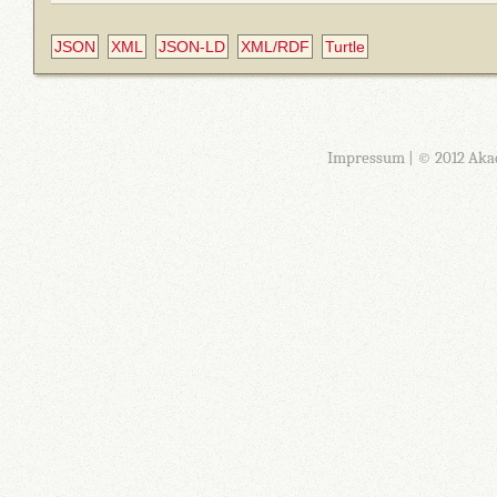
JSON
XML
JSON-LD
XML/RDF
Turtle
Impressum
| © 2012 Aka