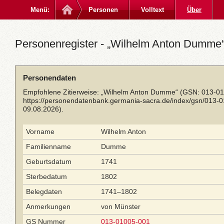
Menü:
Personen
Volltext
Über
Personenregister - „Wilhelm Anton Dumme“
Personendaten
Empfohlene Zitierweise: „Wilhelm Anton Dumme“ (GSN: 013-01
https://personendatenbank.germania-sacra.de/index/gsn/013-
09.08.2026).
Vorname
Wilhelm Anton
Familienname
Dumme
Geburtsdatum
1741
Sterbedatum
1802
Belegdaten
1741–1802
Anmerkungen
von Münster
GS Nummer
013-01005-001