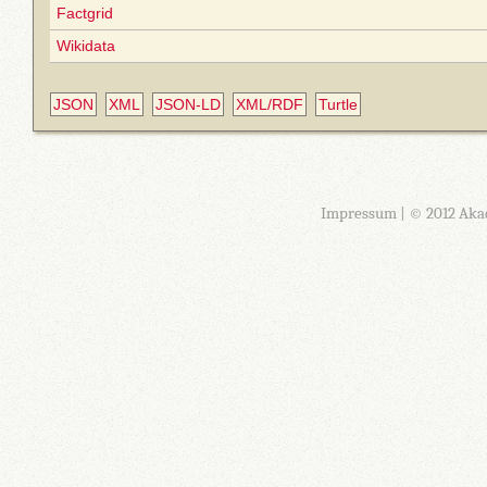
Factgrid
Wikidata
JSON
XML
JSON-LD
XML/RDF
Turtle
Impressum
| © 2012 Aka