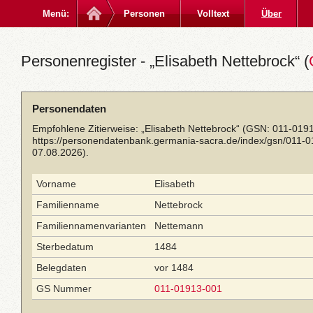
Menü:
Personen
Volltext
Über
Personenregister - „Elisabeth Nettebrock“ (
Personendaten
Empfohlene Zitierweise: „Elisabeth Nettebrock“ (GSN: 011-019
https://personendatenbank.germania-sacra.de/index/gsn/011-
07.08.2026).
Vorname
Elisabeth
Familienname
Nettebrock
Familiennamenvarianten
Nettemann
Sterbedatum
1484
Belegdaten
vor 1484
GS Nummer
011-01913-001