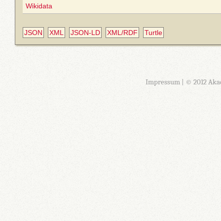
Wikidata
JSON
XML
JSON-LD
XML/RDF
Turtle
Impressum
| © 2012 Aka