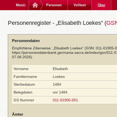
Menü:
Personen
Volltext
Über
Personenregister - „Elisabeth Loekes“ (
GSN
Personendaten
Empfohlene Zitierweise: „Elisabeth Loekes“ (GSN: 011-01905-0
https://personendatenbank.germania-sacra.de/index/gsn/011-
07.08.2026).
Vorname
Elisabeth
Familienname
Loekes
Sterbedatum
1484
Belegdaten
vor 1484
GS Nummer
011-01905-001
Ämter