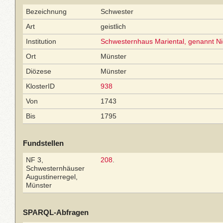
Bezeichnung
Schwester
Art
geistlich
Institution
Schwesternhaus Mariental, genannt Ni
Ort
Münster
Diözese
Münster
KlosterID
938
Von
1743
Bis
1795
Fundstellen
NF 3,
208
.
Schwesternhäuser
Augustinerregel,
Münster
SPARQL-Abfragen