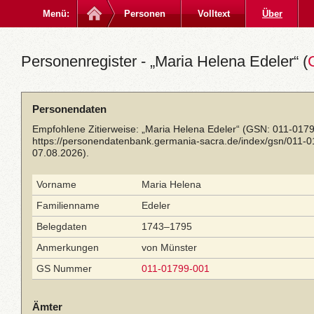
Menü:
Personen
Volltext
Über
Personenregister - „Maria Helena Edeler“ (
Personendaten
Empfohlene Zitierweise: „Maria Helena Edeler“ (GSN: 011-0179
https://personendatenbank.germania-sacra.de/index/gsn/011-
07.08.2026).
Vorname
Maria Helena
Familienname
Edeler
Belegdaten
1743–1795
Anmerkungen
von Münster
GS Nummer
011-01799-001
Ämter