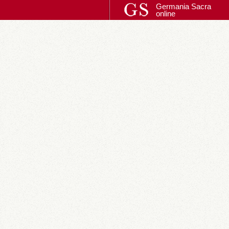
Germania Sacra
online