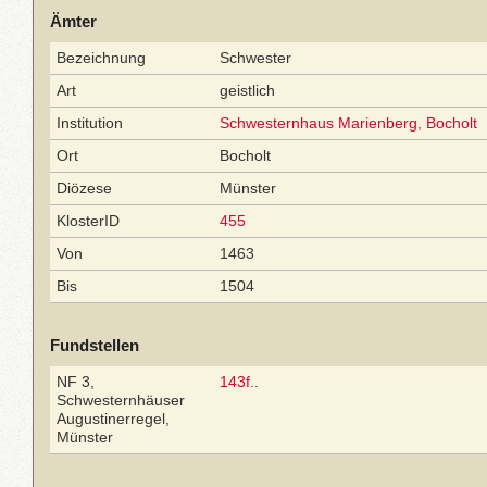
Ämter
Bezeichnung
Schwester
Art
geistlich
Institution
Schwesternhaus Marienberg, Bocholt
Ort
Bocholt
Diözese
Münster
KlosterID
455
Von
1463
Bis
1504
Fundstellen
NF 3,
143f.
.
Schwesternhäuser
Augustinerregel,
Münster