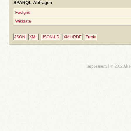
SPARQL-Abfragen
Factgrid
Wikidata
JSON
XML
JSON-LD
XML/RDF
Turtle
Impressum
| © 2012 Aka