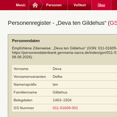
Menü:
Personen
Volltext
Über
Personenregister - „Deva ten Gildehus“ (
GS
Personendaten
Empfohlene Zitierweise: „Deva ten Gildehus“ (GSN: 011-01609-
https://personendatenbank.germania-sacra.de/index/gsn/011-
08.08.2026).
Vorname
Deva
Vornamenvarianten
Defke
Namenspräfix
ten
Familienname
Gildehus
Belegdaten
1463–1504
GS Nummer
011-01609-001