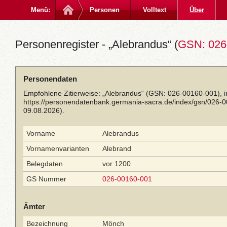
Menü:
Personen
Volltext
Über
Personenregister - „Alebrandus“ (
GSN: 026
Personendaten
Empfohlene Zitierweise: „Alebrandus“ (GSN: 026-00160-001), 
https://personendatenbank.germania-sacra.de/index/gsn/026-
09.08.2026).
Vorname
Alebrandus
Vornamenvarianten
Alebrand
Belegdaten
vor 1200
GS Nummer
026-00160-001
Ämter
Bezeichnung
Mönch