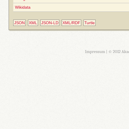
Wikidata
JSON
XML
JSON-LD
XML/RDF
Turtle
Impressum
| © 2012 Aka