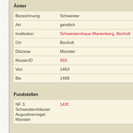
Ämter
Bezeichnung
Schwester
Art
geistlich
Institution
Schwesternhaus Marienberg, Bocholt
Ort
Bocholt
Diözese
Münster
KlosterID
455
Von
1463
Bis
1468
Fundstellen
NF 3,
143f.
.
Schwesternhäuser
Augustinerregel,
Münster