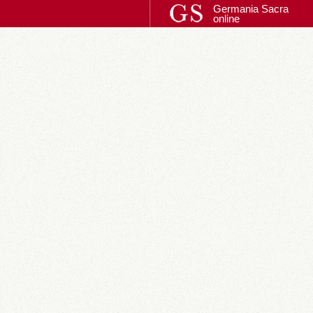
Germania Sacra
online