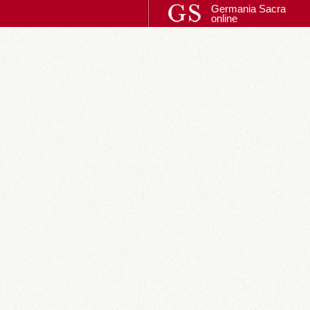
Germania Sacra
online