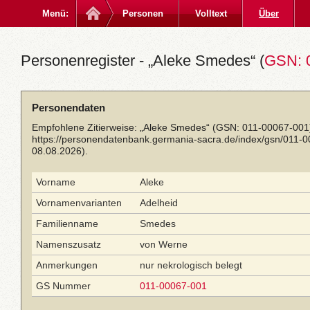
Menü:
Personen
Volltext
Über
Personenregister - „Aleke Smedes“ (
GSN: 
Personendaten
Empfohlene Zitierweise: „Aleke Smedes“ (GSN: 011-00067-001)
https://personendatenbank.germania-sacra.de/index/gsn/011-
08.08.2026).
Vorname
Aleke
Vornamenvarianten
Adelheid
Familienname
Smedes
Namenszusatz
von Werne
Anmerkungen
nur nekrologisch belegt
GS Nummer
011-00067-001