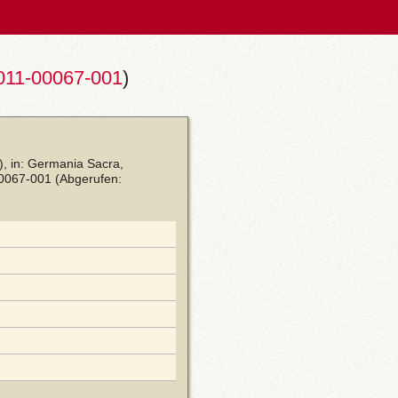
011-00067-001
)
, in: Germania Sacra,
00067-001
(Abgerufen: