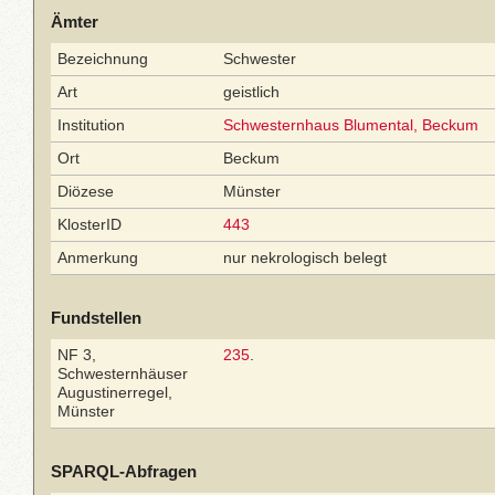
Ämter
Bezeichnung
Schwester
Art
geistlich
Institution
Schwesternhaus Blumental, Beckum
Ort
Beckum
Diözese
Münster
KlosterID
443
Anmerkung
nur nekrologisch belegt
Fundstellen
NF 3,
235
.
Schwesternhäuser
Augustinerregel,
Münster
SPARQL-Abfragen