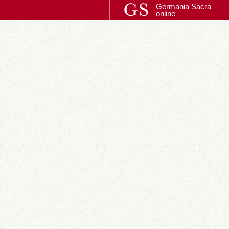
Germania Sacra
online