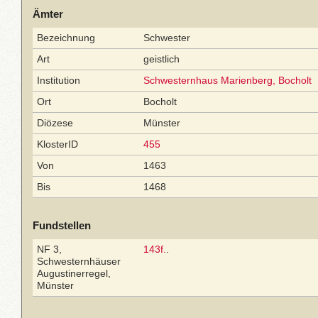
Ämter
Bezeichnung
Schwester
Art
geistlich
Institution
Schwesternhaus Marienberg, Bocholt
Ort
Bocholt
Diözese
Münster
KlosterID
455
Von
1463
Bis
1468
Fundstellen
NF 3,
143f.
.
Schwesternhäuser
Augustinerregel,
Münster