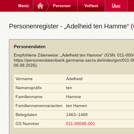
Menü:
Personen
Volltext
Über
Personenregister - „Adelheid ten Hamme“ (
Personendaten
Empfohlene Zitierweise: „Adelheid ten Hamme“ (GSN: 011-0004
https://personendatenbank.germania-sacra.de/index/gsn/011-
06.08.2026).
Vorname
Adelheid
Namenspräfix
ten
Familienname
Hamme
Familiennamenvarianten
ten Hamen
Belegdaten
1463–1468
GS Nummer
011-00048-001