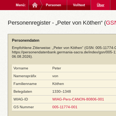
Menü:
Personen
Volltext
Über
Personenregister - „Peter von Köthen“ (
GSN
Personendaten
Empfohlene Zitierweise: „Peter von Köthen“ (GSN: 005-11774-0
https://personendatenbank.germania-sacra.de/index/gsn/005-
06.08.2026).
Vorname
Peter
Namenspräfix
von
Familienname
Köthen
Belegdaten
1330–1348
WIAG-ID
WIAG-Pers-CANON-80806-001
GS Nummer
005-11774-001