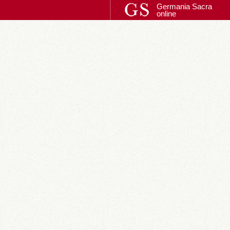
Germania Sacra
online