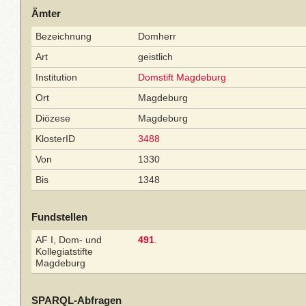
Ämter
Bezeichnung
Domherr
Art
geistlich
Institution
Domstift Magdeburg
Ort
Magdeburg
Diözese
Magdeburg
KlosterID
3488
Von
1330
Bis
1348
Fundstellen
AF I, Dom- und
491
.
Kollegiatstifte
Magdeburg
SPARQL-Abfragen