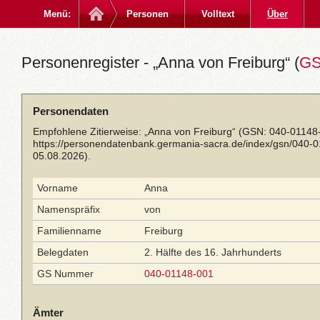
Menü:
Personen
Volltext
Über
Personenregister - „Anna von Freiburg“ (
GS
Personendaten
Empfohlene Zitierweise: „Anna von Freiburg“ (GSN: 040-01148-
https://personendatenbank.germania-sacra.de/index/gsn/040-
05.08.2026).
Vorname
Anna
Namenspräfix
von
Familienname
Freiburg
Belegdaten
2. Hälfte des 16. Jahrhunderts
GS Nummer
040-01148-001
Ämter