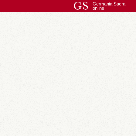
Germania Sacra
online