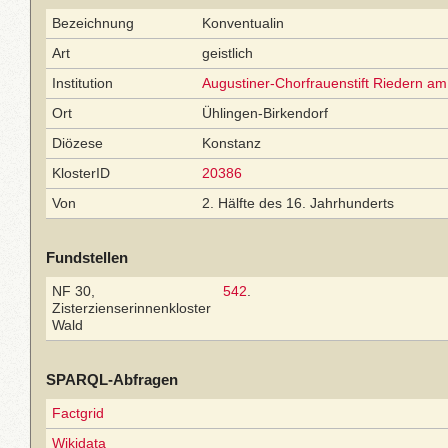
Bezeichnung
Konventualin
Art
geistlich
Institution
Augustiner-Chorfrauenstift Riedern a
Ort
Ühlingen-Birkendorf
Diözese
Konstanz
KlosterID
20386
Von
2. Hälfte des 16. Jahrhunderts
Fundstellen
NF 30,
542
.
Zisterzienserinnenkloster
Wald
SPARQL-Abfragen
Factgrid
Wikidata