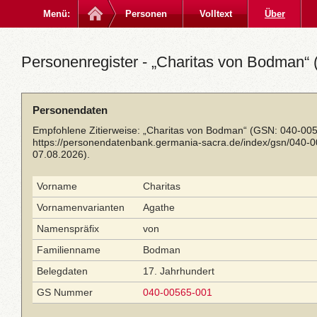
Menü:
Personen
Volltext
Über
Personenregister - „Charitas von Bodman“ 
Personendaten
Empfohlene Zitierweise: „Charitas von Bodman“ (GSN: 040-005
https://personendatenbank.germania-sacra.de/index/gsn/040-
07.08.2026).
Vorname
Charitas
Vornamenvarianten
Agathe
Namenspräfix
von
Familienname
Bodman
Belegdaten
17. Jahrhundert
GS Nummer
040-00565-001