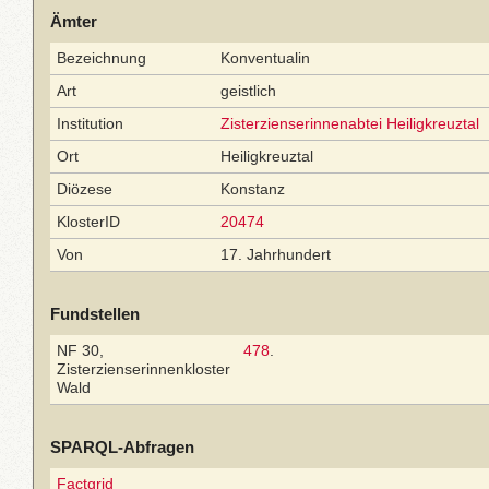
Ämter
Bezeichnung
Konventualin
Art
geistlich
Institution
Zisterzienserinnenabtei Heiligkreuztal
Ort
Heiligkreuztal
Diözese
Konstanz
KlosterID
20474
Von
17. Jahrhundert
Fundstellen
NF 30,
478
.
Zisterzienserinnenkloster
Wald
SPARQL-Abfragen
Factgrid