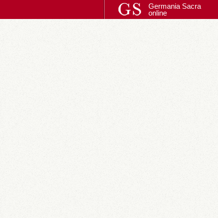
Germania Sacra
online