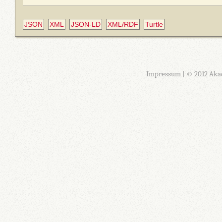
JSON
XML
JSON-LD
XML/RDF
Turtle
Impressum
| © 2012 Aka