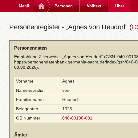
Menü:
Personen
Volltext
Über
Personenregister - „Agnes von Heudorf“ (
G
Personendaten
Empfohlene Zitierweise: „Agnes von Heudorf“ (GSN: 040-00108
https://personendatenbank.germania-sacra.de/index/gsn/040-
08.08.2026).
Vorname
Agnes
Namenspräfix
von
Familienname
Heudorf
Belegdaten
1325
GS Nummer
040-00108-001
Ämter