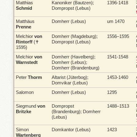
Matthias
Kanoniker (Bautzen);
1396-1418
Schmid
Dompropst (Lebus)
Matthäus
Domherr (Lebus)
um 1470
Prenne
Melchior
von
Domherr (Magdeburg);
1556–1595
Rintorff
(✝
Dompropst (Lebus)
1595)
Melchior
von
Domherr (Havelberg);
1541-1548
Warnstedt
Domherr (Lebus);
Domherr (Brandenburg)
Peter
Thorm
Altarist (Jüterbog);
1453-1460
Domvikar (Lebus)
Salomon
Domherr (Lebus)
1295
Siegmund
von
Dompropst
1488–1513
Britzke
(Brandenburg); Domherr
(Lebus)
Simon
Domkantor (Lebus)
1423
Wartenberg