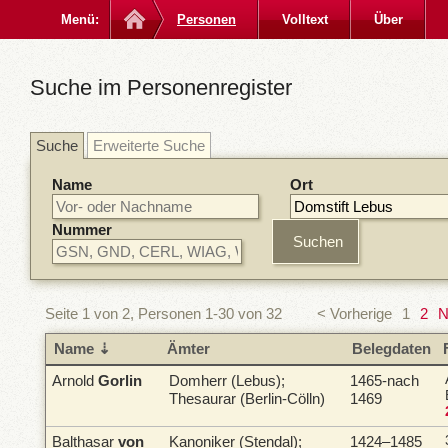
Menü:
Personen
Volltext
Über
Suche im Personenregister
Suche
Erweiterte Suche
Name
Ort
Nummer
Seite 1 von 2, Personen 1-30 von 32
< Vorherige
1
2
N
Name
Ämter
Belegdaten
Arnold
Gorlin
Domherr (Lebus);
1465-nach
Thesaurar (Berlin-Cölln)
1469
Balthasar
von
Kanoniker (Stendal);
1424–1485