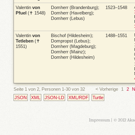
Valentin
von
Domherr (Brandenburg);
1523–1548
Pfuel
(✝ 1548)
Domherr (Havelberg);
Domherr (Lebus)
Valentin
von
Bischof (Hildesheim);
1488–1551
Tetleben
(✝
Dompropst (Lebus);
1551)
Domherr (Magdeburg);
Domherr (Mainz);
Domherr (Hildesheim)
Seite 1 von 2, Personen 1-30 von 32
< Vorherige
1
2
N
JSON
XML
JSON-LD
XML/RDF
Turtle
Impressum
| © 2012 Aka