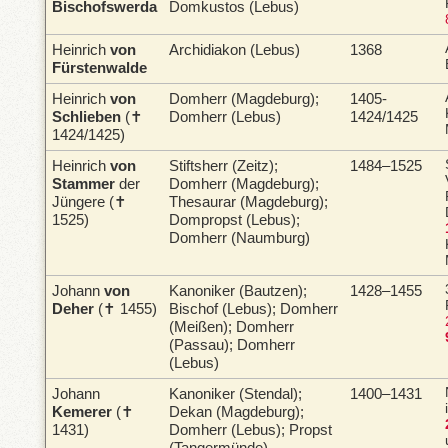
Bischofswerda
Domkustos (Lebus)
Heinrich
von
Archidiakon (Lebus)
1368
Fürstenwalde
Heinrich
von
Domherr (Magdeburg);
1405-
Schlieben
(✝
Domherr (Lebus)
1424/1425
1424/1425)
Heinrich
von
Stiftsherr (Zeitz);
1484–1525
Stammer
der
Domherr (Magdeburg);
Jüngere (✝
Thesaurar (Magdeburg);
1525)
Dompropst (Lebus);
Domherr (Naumburg)
Johann
von
Kanoniker (Bautzen);
1428–1455
Deher
(✝ 1455)
Bischof (Lebus); Domherr
(Meißen); Domherr
(Passau); Domherr
(Lebus)
Johann
Kanoniker (Stendal);
1400–1431
Kemerer
(✝
Dekan (Magdeburg);
1431)
Domherr (Lebus); Propst
(Tangermünde)