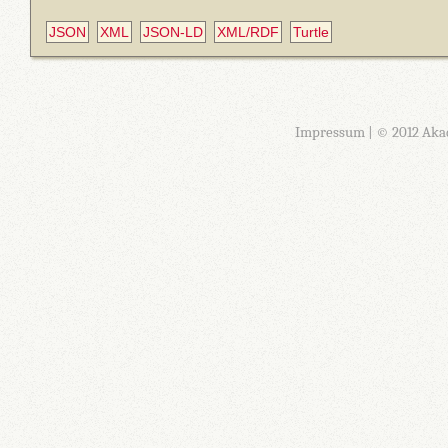
JSON
XML
JSON-LD
XML/RDF
Turtle
Impressum
| © 2012 Aka