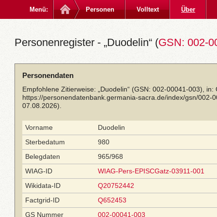
Menü:
Personen
Volltext
Über
Personenregister - „Duodelin“ (
GSN: 002-0
Personendaten
Empfohlene Zitierweise: „Duodelin“ (GSN: 002-00041-003), in:
https://personendatenbank.germania-sacra.de/index/gsn/002-
07.08.2026).
Vorname
Duodelin
Sterbedatum
980
Belegdaten
965/968
WIAG-ID
WIAG-Pers-EPISCGatz-03911-001
Wikidata-ID
Q20752442
Factgrid-ID
Q652453
GS Nummer
002-00041-003