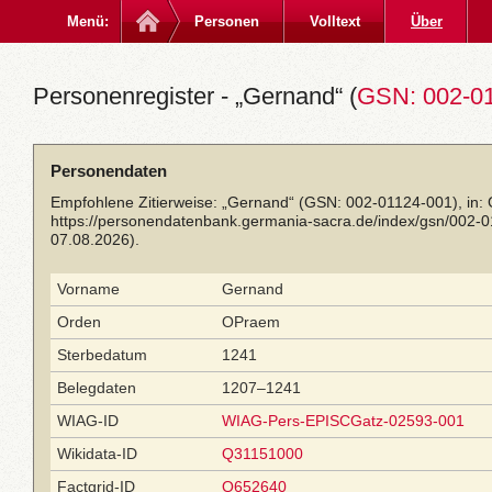
Menü:
Personen
Volltext
Über
Personenregister - „Gernand“ (
GSN: 002-0
Personendaten
Empfohlene Zitierweise: „Gernand“ (GSN: 002-01124-001), in:
https://personendatenbank.germania-sacra.de/index/gsn/002-
07.08.2026).
Vorname
Gernand
Orden
OPraem
Sterbedatum
1241
Belegdaten
1207–1241
WIAG-ID
WIAG-Pers-EPISCGatz-02593-001
Wikidata-ID
Q31151000
Factgrid-ID
Q652640