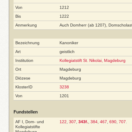
Von
1212
Bis
1222
Anmerkung
Auch Domherr (ab 1207), Domscholast
Bezeichnung
Kanoniker
Art
geistlich
Institution
Kollegiatstift St. Nikolai, Magdeburg
Ort
Magdeburg
Diözese
Magdeburg
KlosterID
3238
Von
1201
Fundstellen
AF I, Dom- und
122
,
307
,
343f.
,
384
,
467
,
690
,
707
.
Kollegiatstifte
Magdeburg