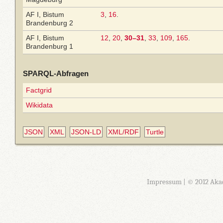
AF I, Bistum
3
,
16
.
Brandenburg 2
AF I, Bistum
12
,
20
,
30–31
,
33
,
109
,
165
.
Brandenburg 1
SPARQL-Abfragen
Factgrid
Wikidata
JSON
XML
JSON-LD
XML/RDF
Turtle
Impressum
| © 2012 Aka