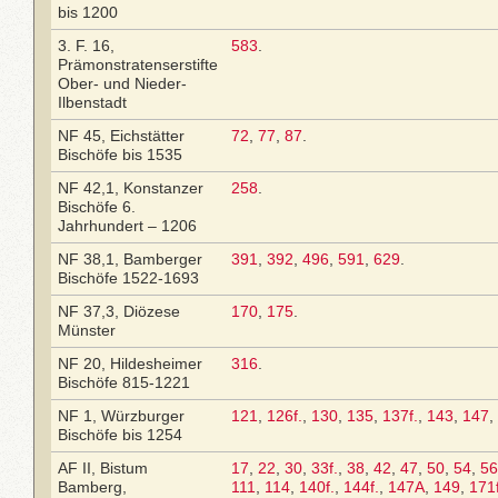
bis 1200
3. F. 16,
583
.
Prämonstratenserstifte
Ober- und Nieder-
Ilbenstadt
NF 45, Eichstätter
72
,
77
,
87
.
Bischöfe bis 1535
NF 42,1, Konstanzer
258
.
Bischöfe 6.
Jahrhundert – 1206
NF 38,1, Bamberger
391
,
392
,
496
,
591
,
629
.
Bischöfe 1522-1693
NF 37,3, Diözese
170
,
175
.
Münster
NF 20, Hildesheimer
316
.
Bischöfe 815-1221
NF 1, Würzburger
121
,
126f.
,
130
,
135
,
137f.
,
143
,
147
,
Bischöfe bis 1254
AF II, Bistum
17
,
22
,
30
,
33f.
,
38
,
42
,
47
,
50
,
54
,
56
Bamberg,
111
,
114
,
140f.
,
144f.
,
147A
,
149
,
171f