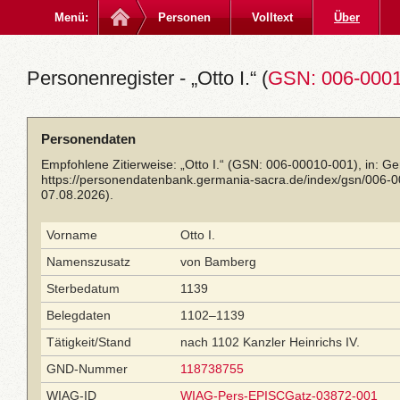
Menü:
Personen
Volltext
Über
Personenregister - „Otto I.“ (
GSN: 006-000
Personendaten
Empfohlene Zitierweise: „Otto I.“ (GSN: 006-00010-001), in: G
https://personendatenbank.germania-sacra.de/index/gsn/006-
07.08.2026).
Vorname
Otto I.
Namenszusatz
von Bamberg
Sterbedatum
1139
Belegdaten
1102–1139
Tätigkeit/Stand
nach 1102 Kanzler Heinrichs IV.
GND-Nummer
118738755
WIAG-ID
WIAG-Pers-EPISCGatz-03872-001