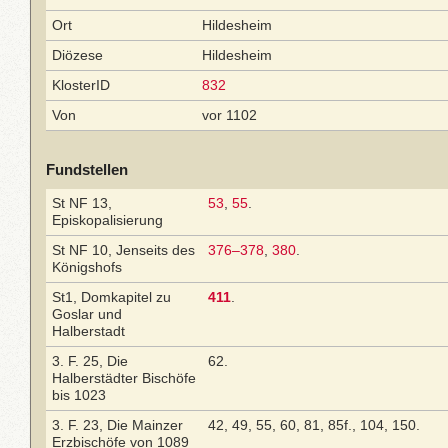
Ort
Hildesheim
Diözese
Hildesheim
KlosterID
832
Von
vor 1102
Fundstellen
St NF 13,
53
,
55
.
Episkopalisierung
St NF 10, Jenseits des
376–378
,
380
.
Königshofs
St1, Domkapitel zu
411
.
Goslar und
Halberstadt
3. F. 25, Die
62.
Halberstädter Bischöfe
bis 1023
3. F. 23, Die Mainzer
42, 49, 55, 60, 81, 85f., 104, 150.
Erzbischöfe von 1089