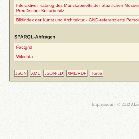
Interaktiver Katalog des Münzkabinetts der Staatlichen Museen 
Preußischer Kulturbesitz
Bildindex der Kunst und Architektur - GND-referenzierte Perso
SPARQL-Abfragen
Factgrid
Wikidata
JSON
XML
JSON-LD
XML/RDF
Turtle
Impressum
| © 2012 Aka