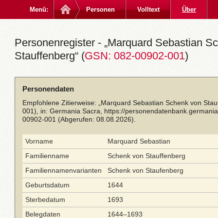
Menü:
Personen
Volltext
Über
Personenregister - „Marquard Sebastian S
Stauffenberg“ (
GSN: 082-00902-001
)
Personendaten
Empfohlene Zitierweise: „Marquard Sebastian Schenk von Sta
001), in: Germania Sacra,
https://personendatenbank.germania
00902-001
(Abgerufen: 08.08.2026).
Vorname
Marquard Sebastian
Familienname
Schenk von Stauffenberg
Familiennamenvarianten
Schenk von Staufenberg
Geburtsdatum
1644
Sterbedatum
1693
Belegdaten
1644–1693