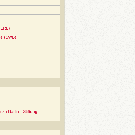
CERL)
es (SWB)
zu Berlin - Stiftung