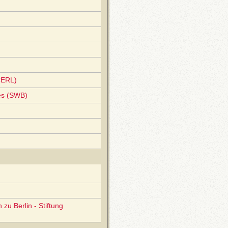
CERL)
es (SWB)
zu Berlin - Stiftung