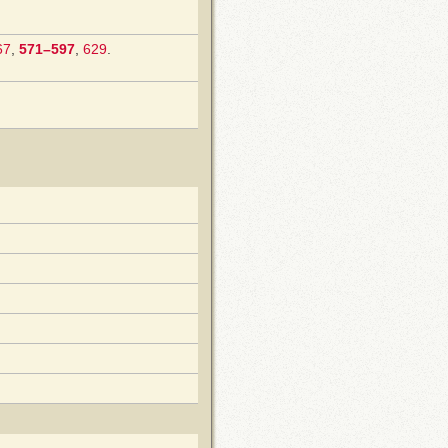
67
,
571–597
,
629
.