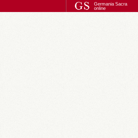
Germania Sacra
online