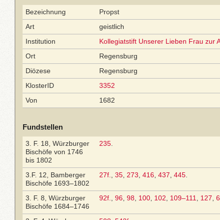
Bezeichnung
Propst
Art
geistlich
Institution
Kollegiatstift Unserer Lieben Frau zur
Ort
Regensburg
Diözese
Regensburg
KlosterID
3352
Von
1682
Fundstellen
3. F. 18, Würzburger
235
.
Bischöfe von 1746
bis 1802
3.F. 12, Bamberger
27f.
,
35
,
273
,
416
,
437
,
445
.
Bischöfe 1693–1802
3. F. 8, Würzburger
92f.
,
96
,
98
,
100
,
102
,
109–111
,
127
,
6
Bischöfe 1684–1746