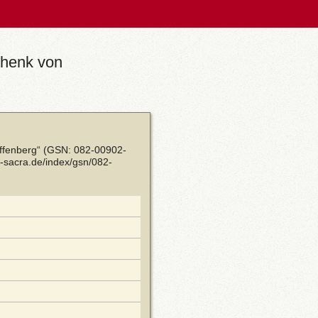
chenk von
uffenberg“ (GSN: 082-00902-
-sacra.de/index/gsn/082-