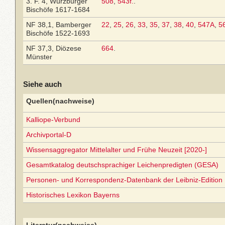
3. F. 4, Würzburger
508
,
543f.
.
Bischöfe 1617-1684
NF 38,1, Bamberger
22
,
25
,
26
,
33
,
35
,
37
,
38
,
40
,
547A
,
5
Bischöfe 1522-1693
NF 37,3, Diözese
664
.
Münster
Siehe auch
Quellen(nachweise)
Kalliope-Verbund
Archivportal-D
Wissensaggregator Mittelalter und Frühe Neuzeit [2020-]
Gesamtkatalog deutschsprachiger Leichenpredigten (GESA)
Personen- und Korrespondenz-Datenbank der Leibniz-Edition
Historisches Lexikon Bayerns