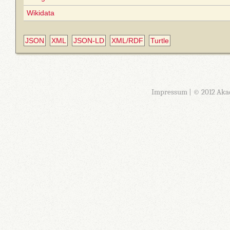
Wikidata
JSON
XML
JSON-LD
XML/RDF
Turtle
Impressum
| © 2012 Aka