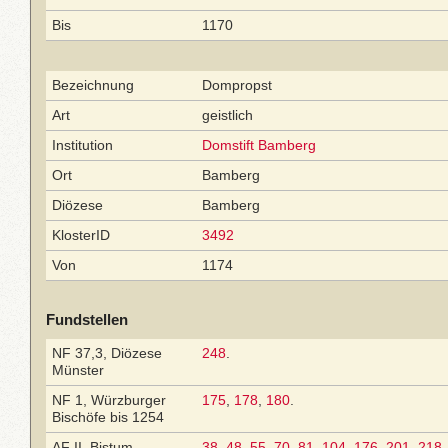
Bis
1170
Bezeichnung
Dompropst
Art
geistlich
Institution
Domstift Bamberg
Ort
Bamberg
Diözese
Bamberg
KlosterID
3492
Von
1174
Fundstellen
NF 37,3, Diözese
248
.
Münster
NF 1, Würzburger
175
,
178
,
180
.
Bischöfe bis 1254
AF II, Bistum
38
,
48
,
55
,
70
,
81
,
104
,
176
,
201
,
218