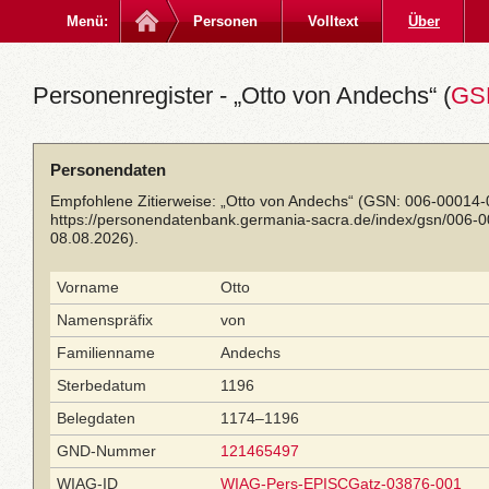
Menü:
Personen
Volltext
Über
Personenregister - „Otto von Andechs“ (
GSN
Personendaten
Empfohlene Zitierweise: „Otto von Andechs“ (GSN: 006-00014-
https://personendatenbank.germania-sacra.de/index/gsn/006-
08.08.2026).
Vorname
Otto
Namenspräfix
von
Familienname
Andechs
Sterbedatum
1196
Belegdaten
1174–1196
GND-Nummer
121465497
WIAG-ID
WIAG-Pers-EPISCGatz-03876-001