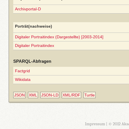
Archivportal-D
Porträt(nachweise)
Digitaler Portraitindex (Dargestellte) [2003-2014]
Digitaler Portraitindex
SPARQL-Abfragen
Factgrid
Wikidata
JSON
XML
JSON-LD
XML/RDF
Turtle
Impressum
| © 2012 Aka