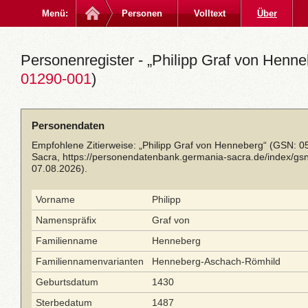
Menü:
Personen
Volltext
Über
Personenregister - „Philipp Graf von Henne
01290-001
)
Personendaten
Empfohlene Zitierweise: „Philipp Graf von Henneberg“ (GSN: 0
Sacra,
https://personendatenbank.germania-sacra.de/index/g
07.08.2026).
Vorname
Philipp
Namenspräfix
Graf von
Familienname
Henneberg
Familiennamenvarianten
Henneberg-Aschach-Römhild
Geburtsdatum
1430
Sterbedatum
1487