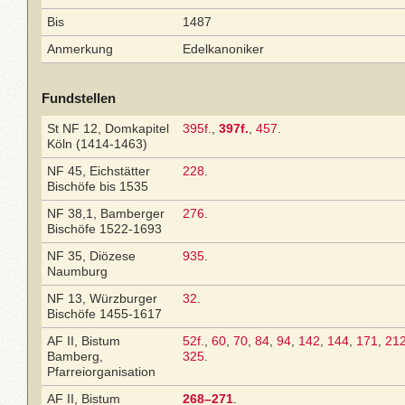
Bis
1487
Anmerkung
Edelkanoniker
Fundstellen
St NF 12, Domkapitel
395f.
,
397f.
,
457
.
Köln (1414-1463)
NF 45, Eichstätter
228
.
Bischöfe bis 1535
NF 38,1, Bamberger
276
.
Bischöfe 1522-1693
NF 35, Diözese
935
.
Naumburg
NF 13, Würzburger
32
.
Bischöfe 1455-1617
AF II, Bistum
52f.
,
60
,
70
,
84
,
94
,
142
,
144
,
171
,
21
Bamberg,
325
.
Pfarreiorganisation
AF II, Bistum
268–271
.