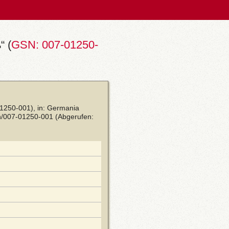
“ (
GSN: 007-01250-
01250-001), in: Germania
sn/007-01250-001
(Abgerufen: