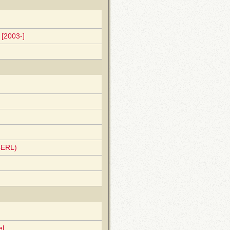
[2003-]
CERL)
el