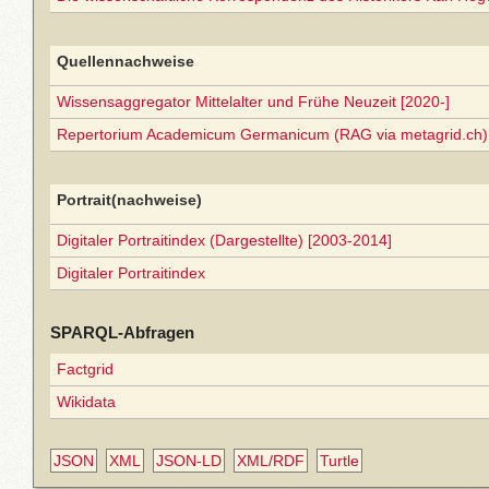
Quellennachweise
Wissensaggregator Mittelalter und Frühe Neuzeit [2020-]
Repertorium Academicum Germanicum (RAG via metagrid.ch) 
Portrait(nachweise)
Digitaler Portraitindex (Dargestellte) [2003-2014]
Digitaler Portraitindex
SPARQL-Abfragen
Factgrid
Wikidata
JSON
XML
JSON-LD
XML/RDF
Turtle