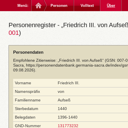
Menü:
Personen
Volltext
Über
Personenregister - „Friedrich III. von Aufseß
001
)
Personendaten
Empfohlene Zitierweise: „Friedrich III. von Aufseß“ (GSN: 007-
Sacra,
https://personendatenbank.germania-sacra.de/index/g
09.08.2026).
Vorname
Friedrich III.
Namenspräfix
von
Familienname
Aufseß
Sterbedatum
1440
Belegdaten
1396-1440
GND-Nummer
131773232