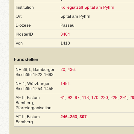
Institution
Kollegiatstift Spital am Pyhrn
Ort
Spital am Pyhrn
Diözese
Passau
KlosterID
3464
Von
1418
Fundstellen
NF 38,1, Bamberger
20
,
436
.
Bischöfe 1522-1693
NF 4, Würzburger
145f.
.
Bischöfe 1254-1455
AF II, Bistum
61
,
92
,
97
,
118
,
170
,
220
,
225
,
291
,
2
Bamberg,
Pfarreiorganisation
AF II, Bistum
246–253
,
307
.
Bamberg