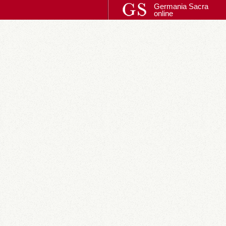
Germania Sacra
online