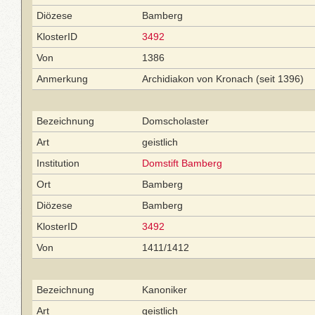
Diözese
Bamberg
KlosterID
3492
Von
1386
Anmerkung
Archidiakon von Kronach (seit 1396)
Bezeichnung
Domscholaster
Art
geistlich
Institution
Domstift Bamberg
Ort
Bamberg
Diözese
Bamberg
KlosterID
3492
Von
1411/1412
Bezeichnung
Kanoniker
Art
geistlich