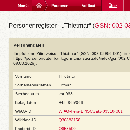
Menü:
Personen
Volltext
Über
Personenregister - „Thietmar“ (
GSN: 002-0
Personendaten
Empfohlene Zitierweise: „Thietmar“ (GSN: 002-03956-001), in:
https://personendatenbank.germania-sacra.de/index/gsn/002-
08.08.2026).
Vorname
Thietmar
Vornamenvarianten
Ditmar
Sterbedatum
vor 968
Belegdaten
948–965/968
WIAG-ID
WIAG-Pers-EPISCGatz-03910-001
Wikidata-ID
Q30883158
Factgrid-ID
Q653500