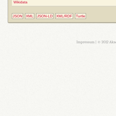
Wikidata
JSON
XML
JSON-LD
XML/RDF
Turtle
Impressum
| © 2012 Aka