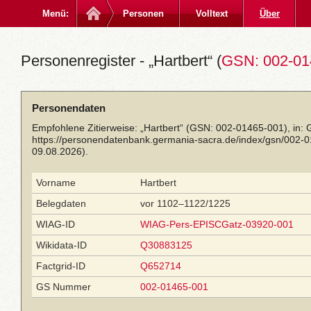
Menü:
Personen
Volltext
Über
Personenregister - „Hartbert“ (
GSN: 002-01
Personendaten
Empfohlene Zitierweise: „Hartbert“ (GSN: 002-01465-001), in:
https://personendatenbank.germania-sacra.de/index/gsn/002-
09.08.2026).
Vorname
Hartbert
Belegdaten
vor 1102–1122/1225
WIAG-ID
WIAG-Pers-EPISCGatz-03920-001
Wikidata-ID
Q30883125
Factgrid-ID
Q652714
GS Nummer
002-01465-001