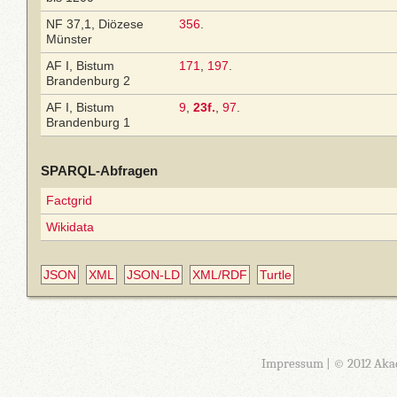
NF 37,1, Diözese
356
.
Münster
AF I, Bistum
171
,
197
.
Brandenburg 2
AF I, Bistum
9
,
23f.
,
97
.
Brandenburg 1
SPARQL-Abfragen
Factgrid
Wikidata
JSON
XML
JSON-LD
XML/RDF
Turtle
Impressum
| © 2012 Aka