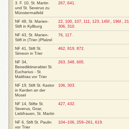
3. F. 10, St. Martin
267
,
641
.
und St. Severus zu
Münstermaifeld
NF 48, St. Marien-
22
,
100
,
107
,
111
,
123
,
145f.
,
196f.
,
21
Stift in Kyllburg
306
,
310
.
NF 43, St. Marien-
76
,
117
.
Stift in (Trier-)Pfalzel
NF 41, Stift St.
462
,
819
,
872
.
Simeon in Trier
NF 34,
263
,
348
,
605
.
Benediktinerabtei St.
Eucharius - St.
Matthias vor Trier
NF 19, Stift St. Kastor
106
,
303
.
in Karden an der
Mosel
NF 14, Stifte St.
427
,
432
.
Severus, Goar,
Liebfrauen, St. Martin
NF 6, Stift St. Paulin
104–106
,
259–261
,
619
.
vor Trier