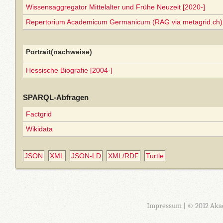
Wissensaggregator Mittelalter und Frühe Neuzeit [2020-]
Repertorium Academicum Germanicum (RAG via metagrid.ch) 
Portrait(nachweise)
Hessische Biografie [2004-]
SPARQL-Abfragen
Factgrid
Wikidata
JSON
XML
JSON-LD
XML/RDF
Turtle
Impressum
| © 2012 Aka