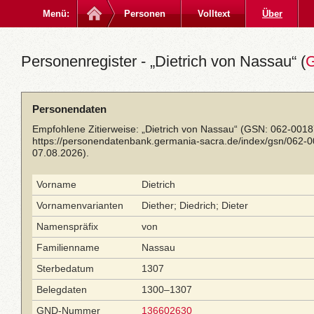
Menü:
Personen
Volltext
Über
Personenregister - „Dietrich von Nassau“ (
G
Personendaten
Empfohlene Zitierweise: „Dietrich von Nassau“ (GSN: 062-0018
https://personendatenbank.germania-sacra.de/index/gsn/062-
07.08.2026).
Vorname
Dietrich
Vornamenvarianten
Diether; Diedrich; Dieter
Namenspräfix
von
Familienname
Nassau
Sterbedatum
1307
Belegdaten
1300–1307
GND-Nummer
136602630