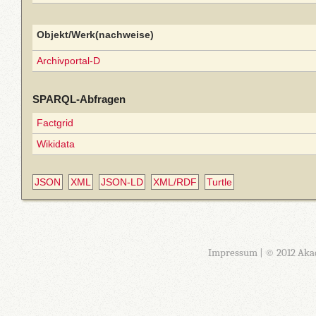
Objekt/Werk(nachweise)
Archivportal-D
SPARQL-Abfragen
Factgrid
Wikidata
JSON
XML
JSON-LD
XML/RDF
Turtle
Impressum
| © 2012 Aka