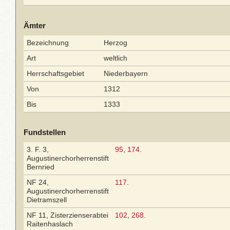
Ämter
Bezeichnung
Herzog
Art
weltlich
Herrschaftsgebiet
Niederbayern
Von
1312
Bis
1333
Fundstellen
3. F. 3,
95
,
174
.
Augustinerchorherrenstift
Bernried
NF 24,
117
.
Augustinerchorherrenstift
Dietramszell
NF 11, Zisterzienserabtei
102
,
268
.
Raitenhaslach