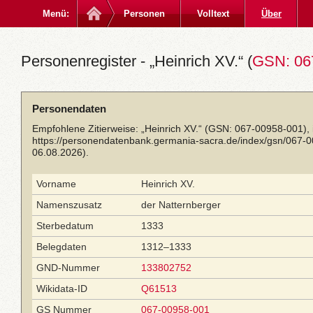
Menü:
Personen
Volltext
Über
Personenregister - „Heinrich XV.“ (
GSN: 06
Personendaten
Empfohlene Zitierweise: „Heinrich XV.“ (GSN: 067-00958-001),
https://personendatenbank.germania-sacra.de/index/gsn/067-
06.08.2026).
Vorname
Heinrich XV.
Namenszusatz
der Natternberger
Sterbedatum
1333
Belegdaten
1312–1333
GND-Nummer
133802752
Wikidata-ID
Q61513
GS Nummer
067-00958-001