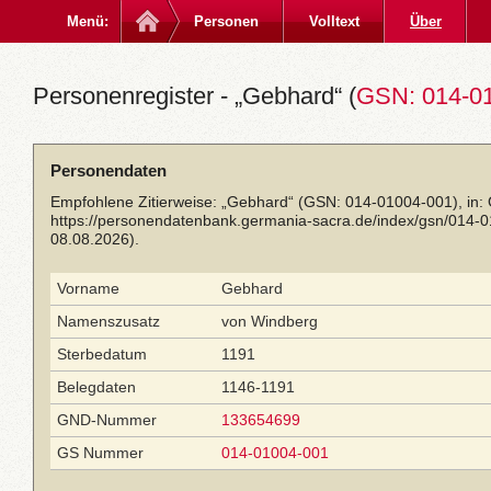
Menü:
Personen
Volltext
Über
Personenregister - „Gebhard“ (
GSN: 014-0
Personendaten
Empfohlene Zitierweise: „Gebhard“ (GSN: 014-01004-001), in:
https://personendatenbank.germania-sacra.de/index/gsn/014-
08.08.2026).
Vorname
Gebhard
Namenszusatz
von Windberg
Sterbedatum
1191
Belegdaten
1146-1191
GND-Nummer
133654699
GS Nummer
014-01004-001