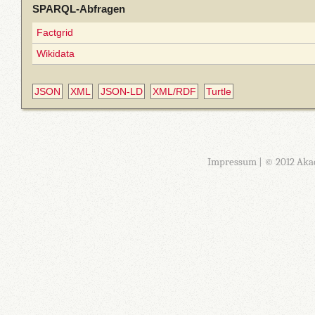
SPARQL-Abfragen
Factgrid
Wikidata
JSON
XML
JSON-LD
XML/RDF
Turtle
Impressum
| © 2012 Aka