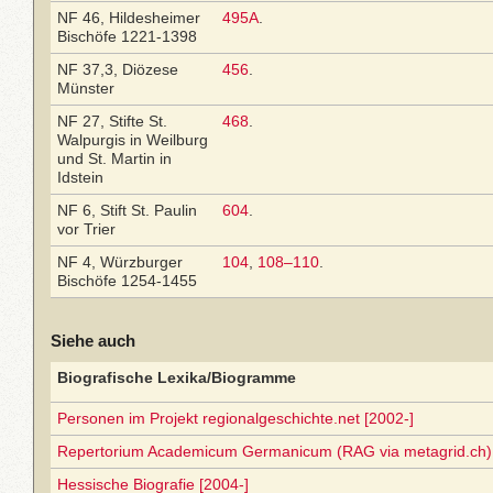
NF 46, Hildesheimer
495A
.
Bischöfe 1221-1398
NF 37,3, Diözese
456
.
Münster
NF 27, Stifte St.
468
.
Walpurgis in Weilburg
und St. Martin in
Idstein
NF 6, Stift St. Paulin
604
.
vor Trier
NF 4, Würzburger
104
,
108–110
.
Bischöfe 1254-1455
Siehe auch
Biografische Lexika/Biogramme
Personen im Projekt regionalgeschichte.net [2002-]
Repertorium Academicum Germanicum (RAG via metagrid.ch) 
Hessische Biografie [2004-]