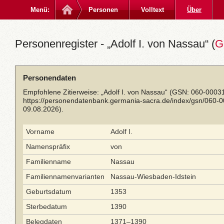
Menü:
Personen
Volltext
Über
Personenregister - „Adolf I. von Nassau“ (
G
Personendaten
Empfohlene Zitierweise: „Adolf I. von Nassau“ (GSN: 060-0003
https://personendatenbank.germania-sacra.de/index/gsn/060-
09.08.2026).
Vorname
Adolf I.
Namenspräfix
von
Familienname
Nassau
Familiennamenvarianten
Nassau-Wiesbaden-Idstein
Geburtsdatum
1353
Sterbedatum
1390
Belegdaten
1371–1390