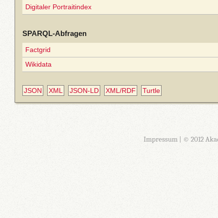
Digitaler Portraitindex
SPARQL-Abfragen
Factgrid
Wikidata
JSON
XML
JSON-LD
XML/RDF
Turtle
Impressum
| © 2012 Aka