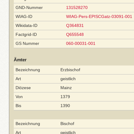
GND-Nummer
131528270
WIAG-ID
WIAG-Pers-EPISCGatz-03091-001
Wikidata-ID
Q364831
Factgrid-ID
Q655548
GS Nummer
060-00031-001
Ämter
Bezeichnung
Erzbischof
Art
geistlich
Diözese
Mainz
Von
1379
Bis
1390
Bezeichnung
Bischof
Art
geistlich