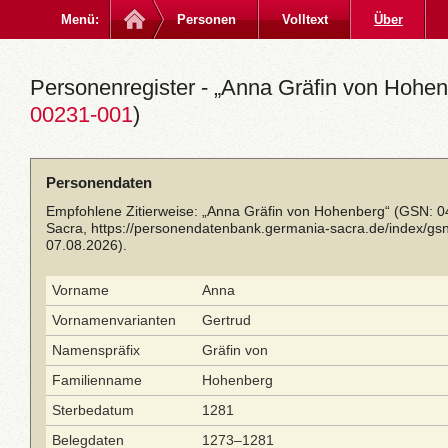
Menü:
Personen
Volltext
Über
Personenregister - „Anna Gräfin von Hohen
00231-001
)
Personendaten
Empfohlene Zitierweise: „Anna Gräfin von Hohenberg“ (GSN: 0
Sacra,
https://personendatenbank.germania-sacra.de/index/g
07.08.2026).
Vorname
Anna
Vornamenvarianten
Gertrud
Namenspräfix
Gräfin von
Familienname
Hohenberg
Sterbedatum
1281
Belegdaten
1273–1281