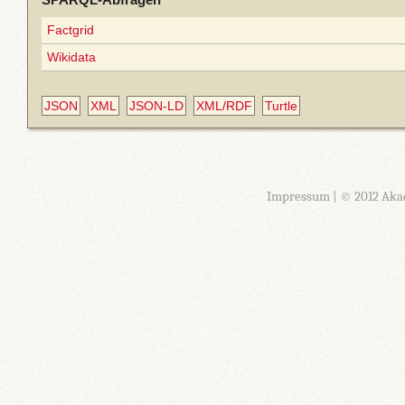
Factgrid
Wikidata
JSON
XML
JSON-LD
XML/RDF
Turtle
Impressum
| © 2012 Aka