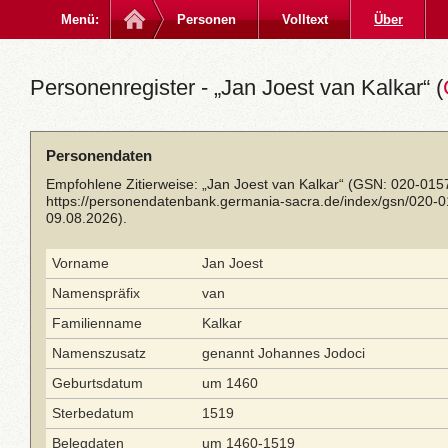
Menü:
Personen
Volltext
Über
Personenregister - „Jan Joest van Kalkar“ (
Personendaten
Empfohlene Zitierweise: „Jan Joest van Kalkar“ (GSN: 020-015
https://personendatenbank.germania-sacra.de/index/gsn/020-
09.08.2026).
Vorname
Jan Joest
Namenspräfix
van
Familienname
Kalkar
Namenszusatz
genannt Johannes Jodoci
Geburtsdatum
um 1460
Sterbedatum
1519
Belegdaten
um 1460-1519