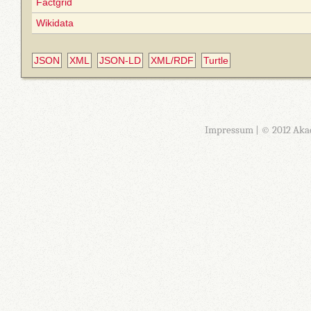
Factgrid
Wikidata
JSON
XML
JSON-LD
XML/RDF
Turtle
Impressum
| © 2012 Aka