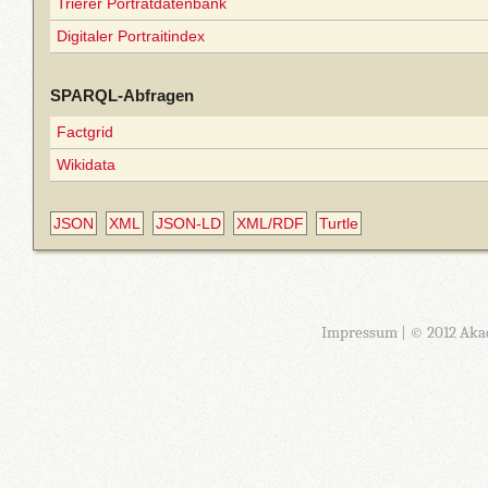
Trierer Porträtdatenbank
Digitaler Portraitindex
SPARQL-Abfragen
Factgrid
Wikidata
JSON
XML
JSON-LD
XML/RDF
Turtle
Impressum
| © 2012 Aka