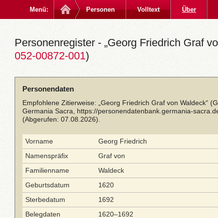
Menü:
Personen
Volltext
Über
Personenregister - „Georg Friedrich Graf v
052-00872-001
)
Personendaten
Empfohlene Zitierweise: „Georg Friedrich Graf von Waldeck“ (
Germania Sacra,
https://personendatenbank.germania-sacra.d
(Abgerufen: 07.08.2026).
Vorname
Georg Friedrich
Namenspräfix
Graf von
Familienname
Waldeck
Geburtsdatum
1620
Sterbedatum
1692
Belegdaten
1620–1692