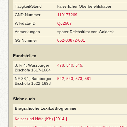
Tätigkeit/Stand
kaiserlicher Oberbefehlshaber
GND-Nummer
119177269
Wikidata-ID
Q62507
Anmerkungen
später Reichsfürst von Waldeck
GS Nummer
052-00872-001
Fundstellen
3. F. 4, Würzburger
478
,
540
,
545
.
Bischöfe 1617-1684
NF 38,1, Bamberger
542
,
543
,
573
,
581
.
Bischöfe 1522-1693
Siehe auch
Biografische Lexika/Biogramme
Kaiser und Höfe (KH) [2014-]