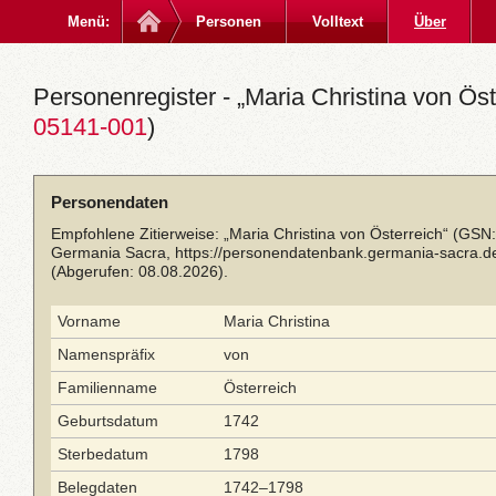
Menü:
Personen
Volltext
Über
Personenregister - „Maria Christina von Öst
05141-001
)
Personendaten
Empfohlene Zitierweise: „Maria Christina von Österreich“ (GSN
Germania Sacra,
https://personendatenbank.germania-sacra.d
(Abgerufen: 08.08.2026).
Vorname
Maria Christina
Namenspräfix
von
Familienname
Österreich
Geburtsdatum
1742
Sterbedatum
1798
Belegdaten
1742–1798