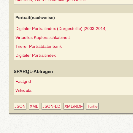
Portrait(nachweise)
Digitaler Portraitindex (Dargestellte) [2003-2014]
Virtuelles Kupferstichkabinett
Trierer Porträtdatenbank
Digitaler Portraitindex
SPARQL-Abfragen
Factgrid
Wikidata
JSON
XML
JSON-LD
XML/RDF
Turtle