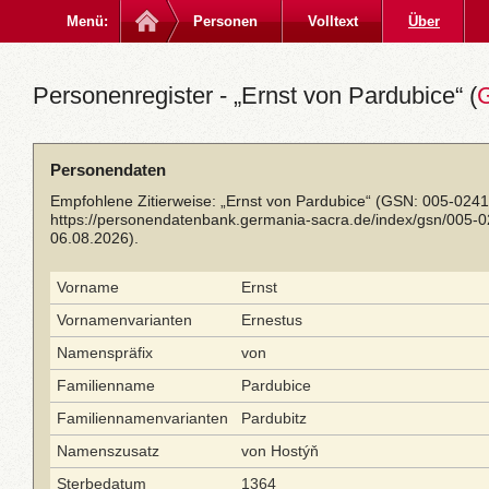
Menü:
Personen
Volltext
Über
Personenregister - „Ernst von Pardubice“ (
Personendaten
Empfohlene Zitierweise: „Ernst von Pardubice“ (GSN: 005-0241
https://personendatenbank.germania-sacra.de/index/gsn/005-
06.08.2026).
Vorname
Ernst
Vornamenvarianten
Ernestus
Namenspräfix
von
Familienname
Pardubice
Familiennamenvarianten
Pardubitz
Namenszusatz
von Hostýň
Sterbedatum
1364