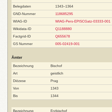
Belegdaten
1343–1364
GND-Nummer
118685295
WIAG-ID
WIAG-Pers-EPISCGatz-03333-001
Wikidata-ID
Q1188880
Factgrid-ID
Q655678
GS Nummer
005-02419-001
Ämter
Bezeichnung
Bischof
Art
geistlich
Diözese
Prag
Von
1343
Bis
1344
Bezeichnung
Erzbischof