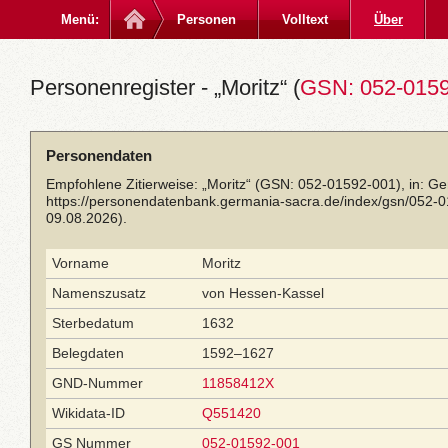
Menü:
Personen
Volltext
Über
Personenregister - „Moritz“ (
GSN: 052-015
Personendaten
Empfohlene Zitierweise: „Moritz“ (GSN: 052-01592-001), in: G
https://personendatenbank.germania-sacra.de/index/gsn/052-
09.08.2026).
Vorname
Moritz
Namenszusatz
von Hessen-Kassel
Sterbedatum
1632
Belegdaten
1592–1627
GND-Nummer
11858412X
Wikidata-ID
Q551420
GS Nummer
052-01592-001