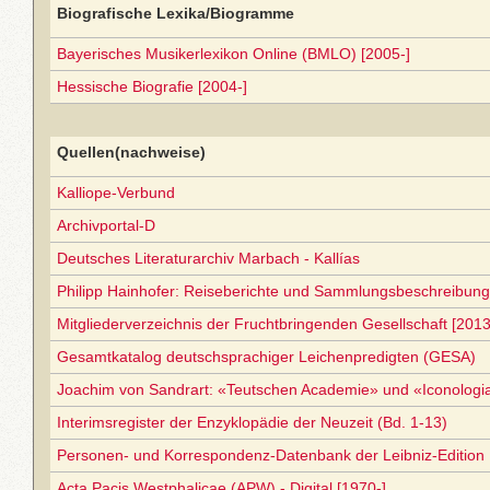
Biografische Lexika/Biogramme
Bayerisches Musikerlexikon Online (BMLO) [2005-]
Hessische Biografie [2004-]
Quellen(nachweise)
Kalliope-Verbund
Archivportal-D
Deutsches Literaturarchiv Marbach - Kallías
Philipp Hainhofer: Reiseberichte und Sammlungsbeschreibun
Mitgliederverzeichnis der Fruchtbringenden Gesellschaft [2013
Gesamtkatalog deutschsprachiger Leichenpredigten (GESA)
Joachim von Sandrart: «Teutschen Academie» und «Iconolog
Interimsregister der Enzyklopädie der Neuzeit (Bd. 1-13)
Personen- und Korrespondenz-Datenbank der Leibniz-Edition
Acta Pacis Westphalicae (APW) - Digital [1970-]