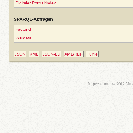
Digitaler Portraitindex
SPARQL-Abfragen
Factgrid
Wikidata
JSON
XML
JSON-LD
XML/RDF
Turtle
Impressum
| © 2012 Aka