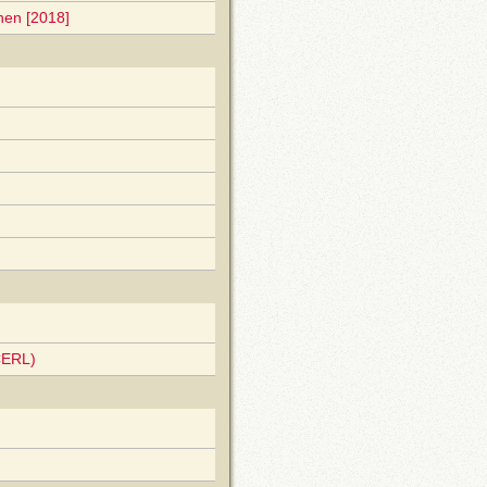
nen [2018]
CERL)