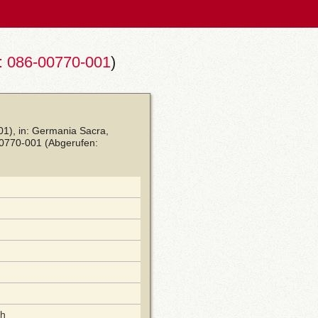
 086-00770-001
)
01), in: Germania Sacra,
00770-001
(Abgerufen:
ch