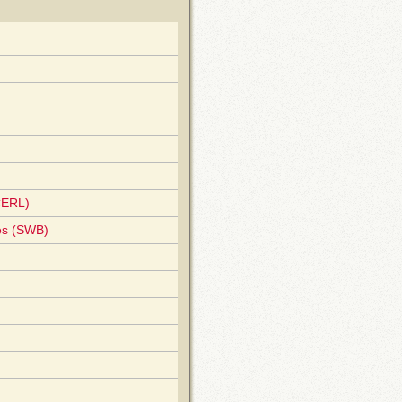
CERL)
es (SWB)