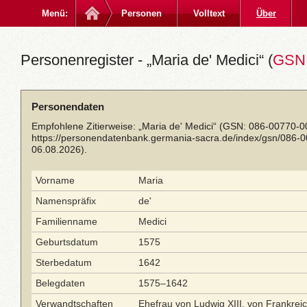
Menü:
Personen
Volltext
Über
Personenregister - „Maria de' Medici“ (
GSN:
Personendaten
Empfohlene Zitierweise: „Maria de' Medici“ (GSN: 086-00770-0
https://personendatenbank.germania-sacra.de/index/gsn/086-
06.08.2026).
Vorname
Maria
Namenspräfix
de'
Familienname
Medici
Geburtsdatum
1575
Sterbedatum
1642
Belegdaten
1575–1642
Verwandtschaften
Ehefrau von Ludwig XIII. von Frankrei