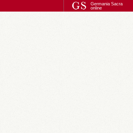
Germania Sacra
online