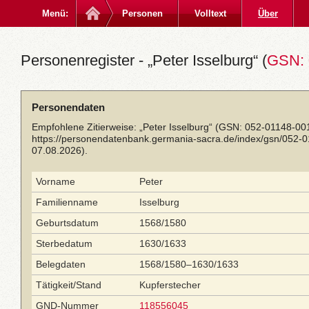
Menü:
Personen
Volltext
Über
Personenregister - „Peter Isselburg“ (
GSN: 
Personendaten
Empfohlene Zitierweise: „Peter Isselburg“ (GSN: 052-01148-001
https://personendatenbank.germania-sacra.de/index/gsn/052-
07.08.2026).
Vorname
Peter
Familienname
Isselburg
Geburtsdatum
1568/1580
Sterbedatum
1630/1633
Belegdaten
1568/1580–1630/1633
Tätigkeit/Stand
Kupferstecher
GND-Nummer
118556045