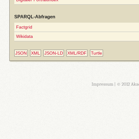
SPARQL-Abfragen
Factgrid
Wikidata
JSON
XML
JSON-LD
XML/RDF
Turtle
Impressum
| © 2012 Aka