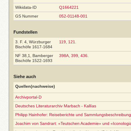
Wikidata-ID
Q1664221
GS Nummer
052-01148-001
Fundstellen
3. F. 4, Würzburger
119
,
121
.
Bischöfe 1617-1684
NF 38,1, Bamberger
398A
,
399
,
436
.
Bischöfe 1522-1693
Siehe auch
Quellen(nachweise)
Archivportal-D
Deutsches Literaturarchiv Marbach - Kallías
Philipp Hainhofer: Reiseberichte und Sammlungsbeschreibun
Joachim von Sandrart: «Teutschen Academie» und «Iconolog