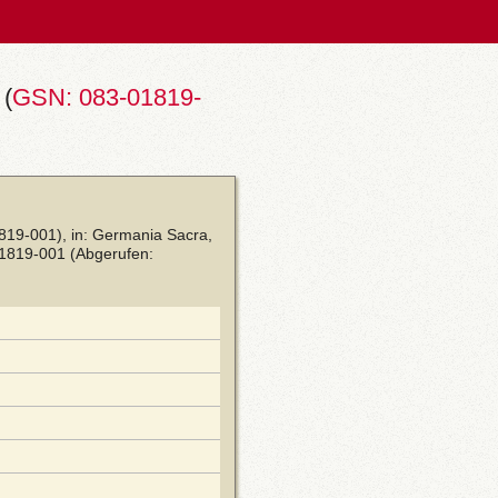
 (
GSN: 083-01819-
819-001), in: Germania Sacra,
01819-001
(Abgerufen: