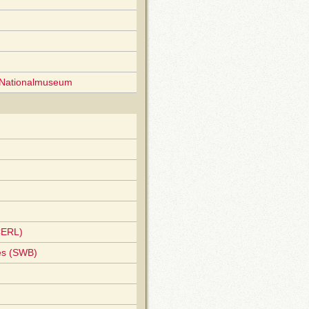
 Nationalmuseum
CERL)
es (SWB)