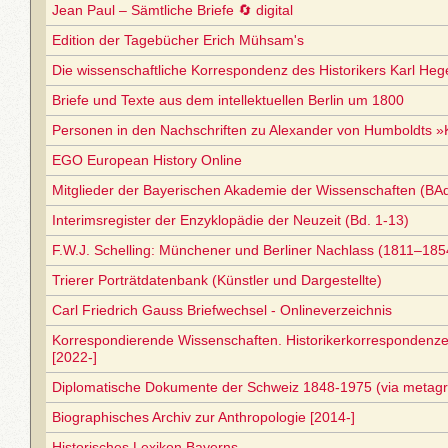
Jean Paul – Sämtliche Briefe 🔄 digital
Edition der Tagebücher Erich Mühsam's
Die wissenschaftliche Korrespondenz des Historikers Karl Heg
Briefe und Texte aus dem intellektuellen Berlin um 1800
Personen in den Nachschriften zu Alexander von Humboldts 
EGO European History Online
Mitglieder der Bayerischen Akademie der Wissenschaften (B
Interimsregister der Enzyklopädie der Neuzeit (Bd. 1-13)
F.W.J. Schelling: Münchener und Berliner Nachlass (1811–185
Trierer Porträtdatenbank (Künstler und Dargestellte)
Carl Friedrich Gauss Briefwechsel - Onlineverzeichnis
Korrespondierende Wissenschaften. Historikerkorrespondenz
[2022-]
Diplomatische Dokumente der Schweiz 1848-1975 (via metagri
Biographisches Archiv zur Anthropologie [2014-]
Historisches Lexikon Bayerns