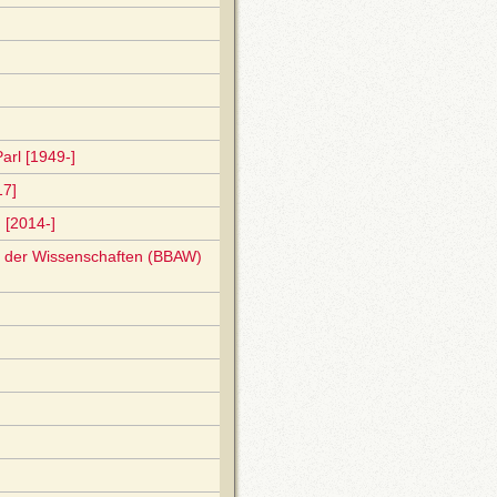
arl [1949-]
17]
 [2014-]
ie der Wissenschaften (BBAW)