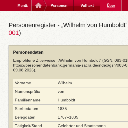
Menü:
Personen
Volltext
Über
Personenregister - „Wilhelm von Humboldt“
001
)
Personendaten
Empfohlene Zitierweise: „Wilhelm von Humboldt“ (GSN: 083-01
https://personendatenbank.germania-sacra.de/index/gsn/083-
09.08.2026).
Vorname
Wilhelm
Namenspräfix
von
Familienname
Humboldt
Sterbedatum
1835
Belegdaten
1767–1835
Tätigkeit/Stand
Gelehrter und Staatsmann