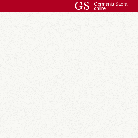
Germania Sacra
online