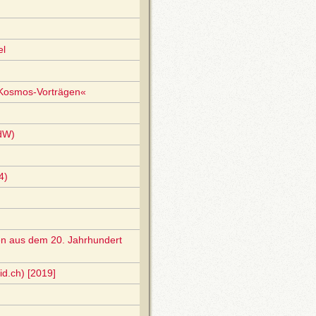
el
»Kosmos-Vorträgen«
AdW)
4)
en aus dem 20. Jahrhundert
d.ch) [2019]