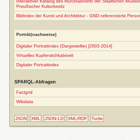
Interaktiver Katalog des Münzkabinetts der Staatlichen Museen 
Preußischer Kulturbesitz
Bildindex der Kunst und Architektur - GND-referenzierte Perso
Porträt(nachweise)
Digitaler Portraitindex (Dargestellte) [2003-2014]
Virtuelles Kupferstichkabinett
Digitaler Portraitindex
SPARQL-Abfragen
Factgrid
Wikidata
JSON
XML
JSON-LD
XML/RDF
Turtle