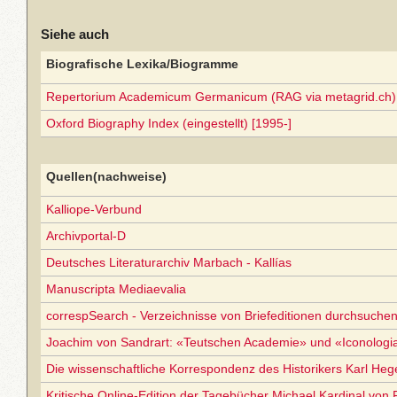
Siehe auch
Biografische Lexika/Biogramme
Repertorium Academicum Germanicum (RAG via metagrid.ch) 
Oxford Biography Index (eingestellt) [1995-]
Quellen(nachweise)
Kalliope-Verbund
Archivportal-D
Deutsches Literaturarchiv Marbach - Kallías
Manuscripta Mediaevalia
correspSearch - Verzeichnisse von Briefeditionen durchsuchen
Joachim von Sandrart: «Teutschen Academie» und «Iconolog
Die wissenschaftliche Korrespondenz des Historikers Karl Heg
Kritische Online-Edition der Tagebücher Michael Kardinal vo