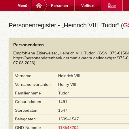
Menü:
Personen
Volltext
Über
Personenregister - „Heinrich VIII. Tudor“ (
G
Personendaten
Empfohlene Zitierweise: „Heinrich VIII. Tudor“ (GSN: 075-0150
https://personendatenbank.germania-sacra.de/index/gsn/075-
07.08.2026).
Vorname
Heinrich VIII.
Vornamenvarianten
Henry VIII
Familienname
Tudor
Geburtsdatum
1491
Sterbedatum
1547
Belegdaten
1509–1547
GND-Nummer
118548204