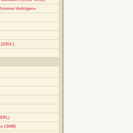
»Kosmos-Vorträgen«
[2003-]
CERL)
es (SWB)