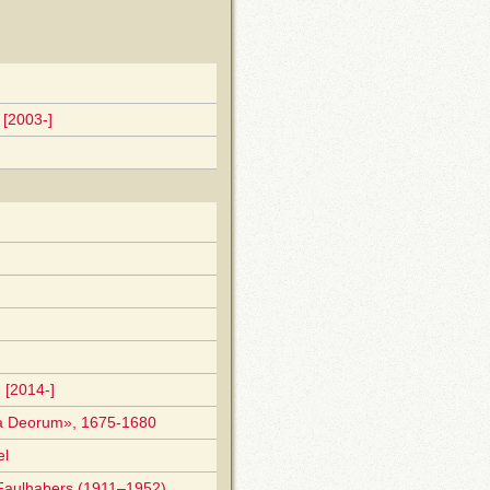
[2003-]
 [2014-]
ia Deorum», 1675-1680
el
n Faulhabers (1911–1952)