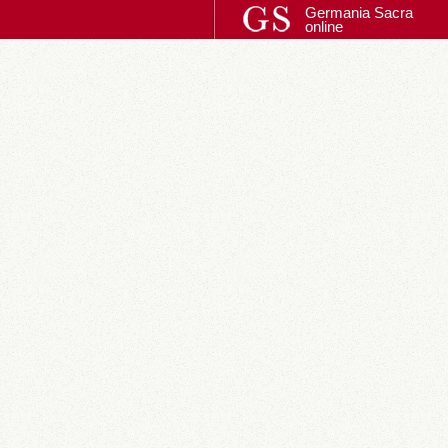
Germania Sacra
online