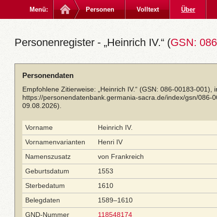
Menü:
Personen
Volltext
Über
Personenregister - „Heinrich IV.“ (
GSN: 086
Personendaten
Empfohlene Zitierweise: „Heinrich IV.“ (GSN: 086-00183-001), 
https://personendatenbank.germania-sacra.de/index/gsn/086-
09.08.2026).
Vorname
Heinrich IV.
Vornamenvarianten
Henri IV
Namenszusatz
von Frankreich
Geburtsdatum
1553
Sterbedatum
1610
Belegdaten
1589–1610
GND-Nummer
118548174