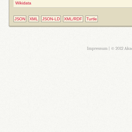
Wikidata
JSON
XML
JSON-LD
XML/RDF
Turtle
Impressum
| © 2012 Aka