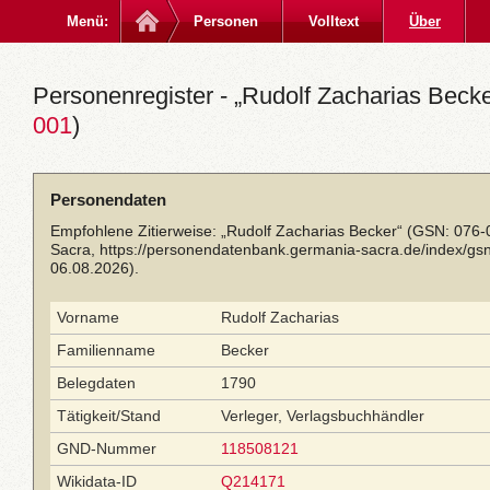
Menü:
Personen
Volltext
Über
Personenregister - „Rudolf Zacharias Becke
001
)
Personendaten
Empfohlene Zitierweise: „Rudolf Zacharias Becker“ (GSN: 076-
Sacra,
https://personendatenbank.germania-sacra.de/index/g
06.08.2026).
Vorname
Rudolf Zacharias
Familienname
Becker
Belegdaten
1790
Tätigkeit/Stand
Verleger, Verlagsbuchhändler
GND-Nummer
118508121
Wikidata-ID
Q214171