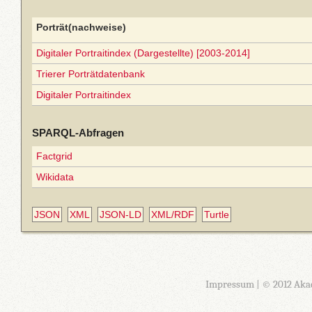
Porträt(nachweise)
Digitaler Portraitindex (Dargestellte) [2003-2014]
Trierer Porträtdatenbank
Digitaler Portraitindex
SPARQL-Abfragen
Factgrid
Wikidata
JSON
XML
JSON-LD
XML/RDF
Turtle
Impressum
| © 2012 Aka