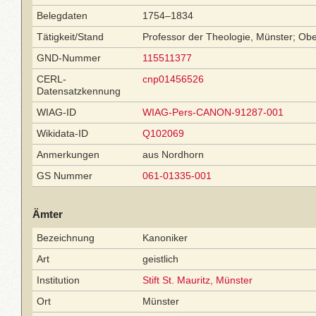
Belegdaten
1754–1834
Tätigkeit/Stand
Professor der Theologie, Münster; Ober­
GND-Nummer
115511377
CERL-
cnp01456526
Datensatzkennung
WIAG-ID
WIAG-Pers-CANON-91287-001
Wikidata-ID
Q102069
Anmerkungen
aus Nordhorn
GS Nummer
061-01335-001
Ämter
Bezeichnung
Kanoniker
Art
geistlich
Institution
Stift St. Mauritz, Münster
Ort
Münster