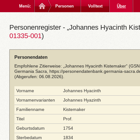
Menü:
Personen
Volltext
Über
Personenregister - „Johannes Hyacinth Kis
01335-001
)
Personendaten
Empfohlene Zitierweise: „Johannes Hyacinth Kistemaker“ (GSN:
Germania Sacra,
https://personendatenbank.germania-sacra.d
(Abgerufen: 06.08.2026).
Vorname
Johannes Hyacinth
Vornamenvarianten
Johannes Hyazinth
Familienname
Kistemaker
Titel
Prof.
Geburtsdatum
1754
Sterbedatum
1834