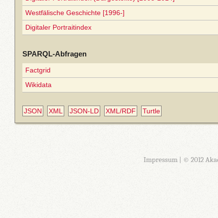
Westfälische Geschichte [1996-]
Digitaler Portraitindex
SPARQL-Abfragen
Factgrid
Wikidata
JSON
XML
JSON-LD
XML/RDF
Turtle
Impressum
| © 2012 Aka