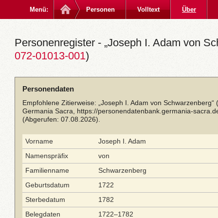
Menü:
Personen
Volltext
Über
Personenregister - „Joseph I. Adam von Sc
072-01013-001
)
Personendaten
Empfohlene Zitierweise: „Joseph I. Adam von Schwarzenberg“ 
Germania Sacra,
https://personendatenbank.germania-sacra.d
(Abgerufen: 07.08.2026).
Vorname
Joseph I. Adam
Namenspräfix
von
Familienname
Schwarzenberg
Geburtsdatum
1722
Sterbedatum
1782
Belegdaten
1722–1782