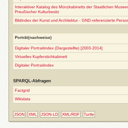
Interaktiver Katalog des Münzkabinetts der Staatlichen Museen 
Preußischer Kulturbesitz
Bildindex der Kunst und Architektur - GND-referenzierte Perso
Porträt(nachweise)
Digitaler Portraitindex (Dargestellte) [2003-2014]
Virtuelles Kupferstichkabinett
Digitaler Portraitindex
SPARQL-Abfragen
Factgrid
Wikidata
JSON
XML
JSON-LD
XML/RDF
Turtle