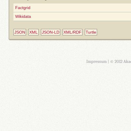
Factgrid
Wikidata
JSON
XML
JSON-LD
XML/RDF
Turtle
Impressum
| © 2012 Aka