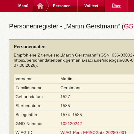
Menü:
Personen
Volltext
Über
Personenregister - „Martin Gerstmann“ (
GS
Personendaten
Empfohlene Zitierweise: „Martin Gerstmann“ (GSN: 036-03092-
https://personendatenbank.germania-sacra.de/index/gsn/036-
07.08.2026).
Vorname
Martin
Familienname
Gerstmann
Geburtsdatum
1527
Sterbedatum
1585
Belegdaten
1574–1585
GND-Nummer
102120242
WIAG-ID
WIAG-Pers-EPISCGatz-20280-001